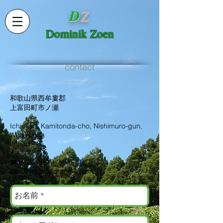
D
Z
Dominik
Zoen
contact
和歌山県西牟婁郡
上富田町市ノ瀬
Ichinose, Kamitonda-cho, Nishimuro-gun,
Wakayama
Japan
☎
080-3819-2403
​📧
contact@dominik.jp